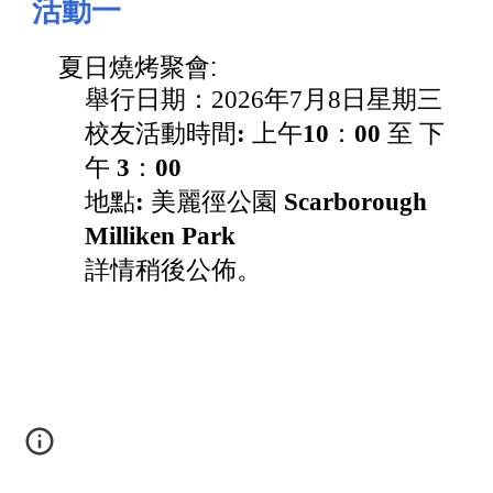
活動一
夏日燒烤聚會:
舉行日期：2026年7月8日星期三
校友活動時間
:
上午
10
：
00
至 下
午
3
：
00
地點
:
美麗徑公園
Scarborough
Milliken Park
詳情稍後公佈。