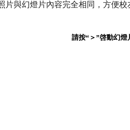
照片與幻燈片
內
容完全相同，方便校
請按
＞
啓動幻燈
“
”