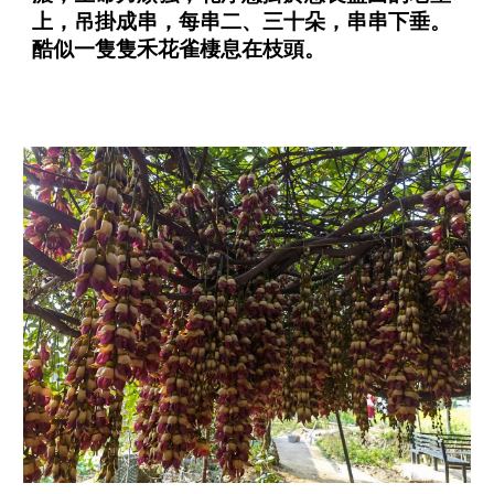
上，吊掛成串，每串二、三十
朵
，串串下垂。
酷似一隻隻禾花雀棲息在枝頭。