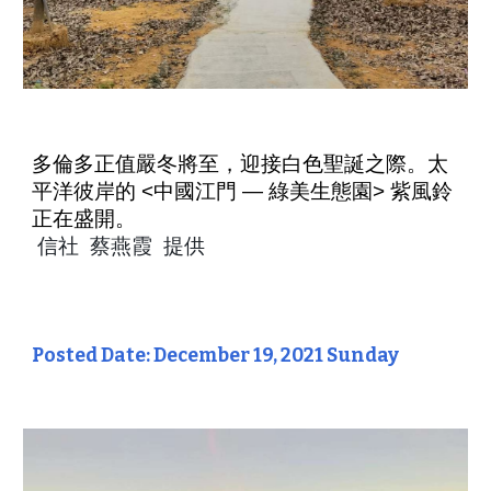
多倫多正
值嚴冬將至，迎接白色聖誕之際。太
平洋
彼岸的 <中國江門 — 綠美生態園> 紫風鈴
正在盛開。
信社 蔡燕霞 提供
Posted Date: December 19, 2021 Sunday