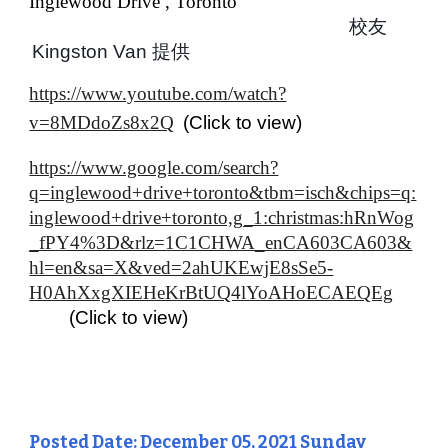
Inglewood Drive , Toronto
校友
Kingston Van 提供
https://www.youtube.com/watch?
v=8MDdoZs8x2Q
(Click to view)
https://www.google.com/search?
q=inglewood+drive+toronto&tbm=isch&chips=q:
inglewood+drive+toronto,g_1:christmas:hRnWog
_fPY4%3D&rlz=1C1CHWA_enCA603CA603&
hl=en&sa=X&ved=2ahUKEwjE8sSe5-
H0AhXxgXIEHeKrBtUQ4lYoAHoECAEQEg
(Click to view)
Posted Date: December 05, 2021 Sunday