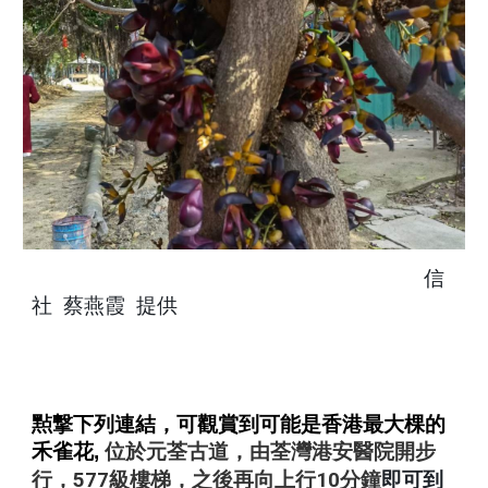
信
社 蔡燕霞 提供
㸃
撃下列連結，可觀賞到可能是香港最大棵的
禾雀花,
位於元荃古道，由荃灣港安醫院開步
行，577級樓梯，之後再向上行10分鐘
即可到