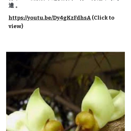
達
。
https://youtu.be/Dy4gKzFdhsA
(Click to
view)