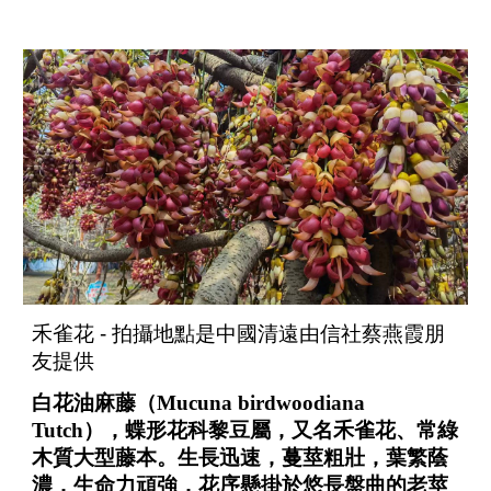
禾雀花 - 拍攝地點是中國清遠由信社蔡燕霞朋
友提供
白花油麻藤（
Mucuna birdwoodiana
Tutch
），蝶形花科黎豆屬，又名禾雀花、常綠
木質大型藤本。生長迅速，蔓莖粗壯，葉繁蔭
濃，生命力頑強，花序懸掛於悠長盤曲的老莖