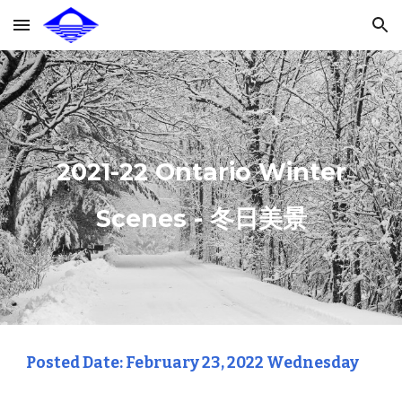
Skip to main content
Skip to navigation
2021-22 Ontario Winter
Scenes - 冬日美景
Posted Date: February
23
, 2022
Wednes
day