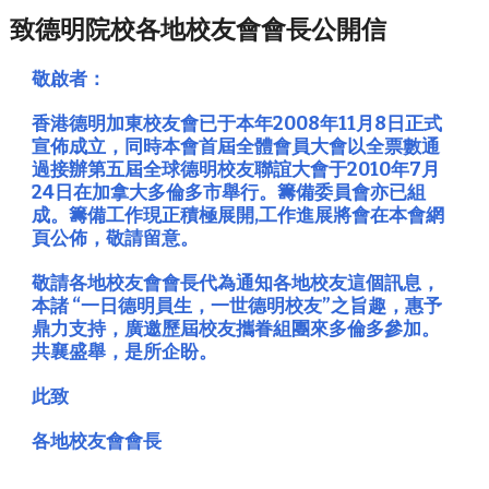
致德明院校各地校友會會長公開信
敬啟者：
香港德明加東校友會已于本年2008年11月8日正式
宣佈成立，同時本會首屆全體會員大會以全票數通
過接辦第五屆全球德明校友聯誼大會于
2010年7月
24日
在加拿大多倫多市舉行。籌備委員會亦已組
成。籌備工作現正積極展開,工作進展將會在本會網
頁公佈，敬請留意。
敬請各地校友會會長代為通知各地校友這個訊息，
本諸 “一日德明員生，一世德明校友”之旨趣，惠予
鼎力支持，廣邀歷屆校友攜眷組團來多倫多參加。
共襄盛舉，是所企盼。
此致
各地校友會會長