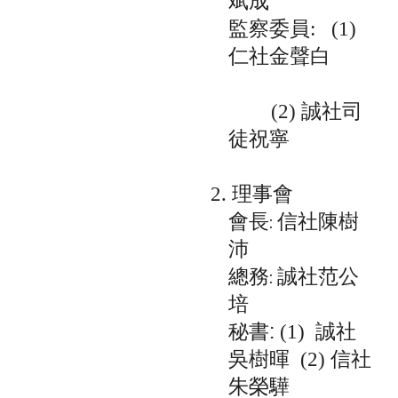
斌成
監察委員
: (1)
仁社金聲白
誠社司
(2)
徒祝寧
理事會
2.
會長: 信社陳樹
沛
總務: 誠社范公
培
秘書:
誠社
(1)
吳
樹暉
信社
(2)
朱榮驊