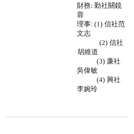
財務
勤社關鏡
:
蓉
理事:
信社范
(1)
文志
信社
(2)
胡維道
廉社
(3)
吳偉敏
興社
(4)
李婉玲